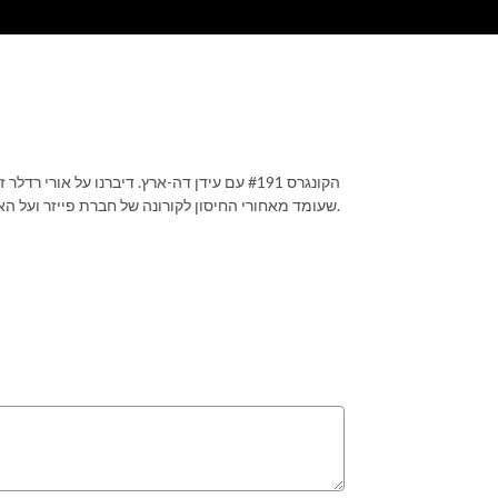
הקונגרס #191 עם עידן דה-ארץ. דיברנו על א
שעומד מאחורי החיסון לקורונה של חברת פייזר ועל האף די איי ועל הנסיון לצמצם את חופש הביטוי ברשתות החברתיות.